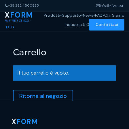
📞
+39 392 4500835
✉️
info@xform.srl
X
FORM
Prodotti
Supporto
News
FAQ
Chi Siamo
PARTNER CIMCO ·
Industria 5.0
Contattaci
ITALIA
Carrello
Il tuo carrello è vuoto.
Ritorna al negozio
X
FORM